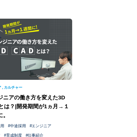
ア
,
カルチャー
ジニアの働き方を変えた3D
Dとは？|開発期間が1ヵ月→１
に。
採用
中途採用
エンジニア
方
育成制度
仕事紹介