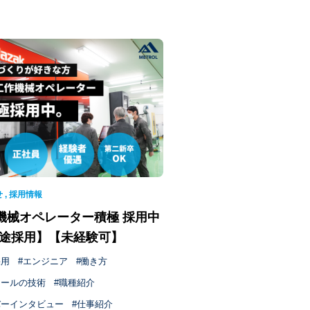
せ
,
採用情報
機械オペレーター積極 採用中
中途採用】【未経験可】
採用
エンジニア
働き方
ロールの技術
職種紹介
バーインタビュー
仕事紹介