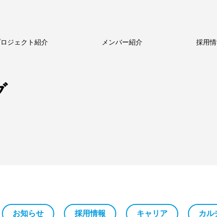
プロジェクト紹介
メンバー紹介
採用情
ルのビジネス
新卒採用
新卒採用
ストーリー
中途採用
中途採用
数字で見るメトロール
代表メッセージ
シニア採用
シニア採用
メトロールの文化
働く体制
パート採用
パート採用
グ
お知らせ
採用情報
キャリア
カル