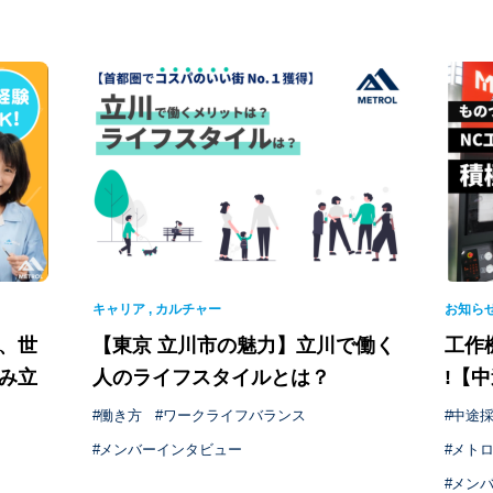
キャリア
,
カルチャー
お知ら
、世
【東京 立川市の魅力】立川で働く
工作
み立
人のライフスタイルとは？
!【
働き方
ワークライフバランス
中途
メンバーインタビュー
メト
メン