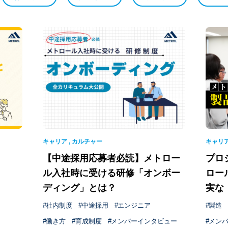
キャリア
,
カルチャー
キャリ
【中途採用応募者必読】メトロー
プロ
ル入社時に受ける研修「オンボー
ロー
ディング」とは？
実な
社内制度
中途採用
エンジニア
製造
働き方
育成制度
メンバーインタビュー
メン