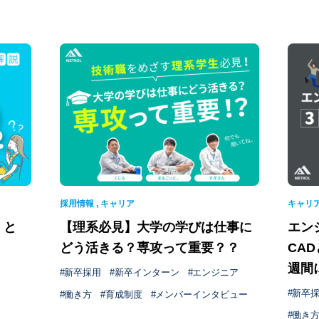
採用情報
,
キャリア
キャリ
」と
【理系必見】大学の学びは仕事に
エン
どう活きる？専攻って重要？？
CA
週間
新卒採用
新卒インターン
エンジニア
新卒
働き方
育成制度
メンバーインタビュー
働き