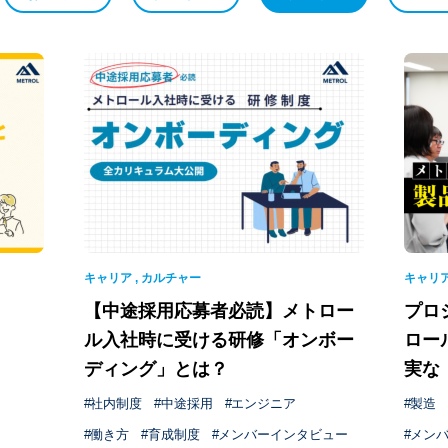
キャリア
,
カルチャー
キャリ
【中途採用応募者必読】メトロー
プロ
ル入社時に受ける研修「オンボー
ロー
ディング」とは？
実な
社内制度
中途採用
エンジニア
製造
働き方
育成制度
メンバーインタビュー
メン