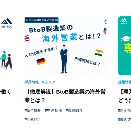
採用情報
,
キャリア
採用情
で働く
【徹底解説】BtoB製造業の海外営
【理
業とは？
どう
新卒採用
中途採用
職種紹介
新卒
仕事紹介
働き