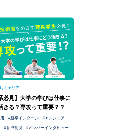
報
,
キャリア
系必見】大学の学びは仕事に
活きる？専攻って重要？？
採用
新卒インターン
エンジニア
方
育成制度
メンバーインタビュー