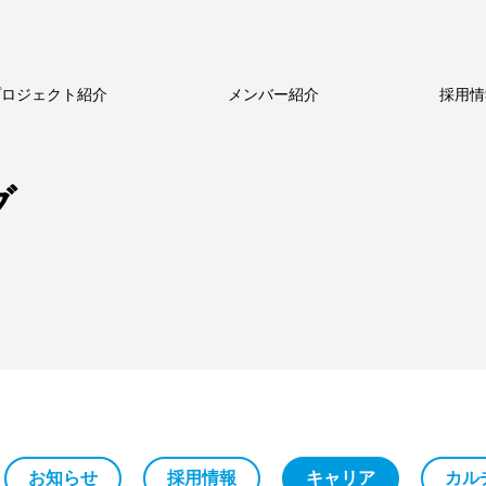
プロジェクト紹介
メンバー紹介
採用情
ルのビジネス
新卒採用
新卒採用
ストーリー
中途採用
中途採用
数字で見るメトロール
代表メッセージ
シニア採用
シニア採用
メトロールの文化
働く体制
パート採用
パート採用
グ
お知らせ
採用情報
キャリア
カル