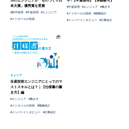
ルのエンジニアが「ものづくり日
中 !【中途採用】【未経験可】
シニア採用
本大賞」優秀賞を受賞
中途採用
エンジニア
働き方
パート採用
新卒採用
新卒採用
中途採用
エンジニア
メトロールの技術
職種紹介
メトロールブログ
よくある質問
メトロールの技術
メンバーインタビュー
仕事紹介
中途採用
シニア採用
パート採用
キャリア
生産技術エンジニアにとってのマ
ストスキルとは？｜【仕様書の書
き方】編
エンジニア
働き方
メトロールの技術
職種紹介
メンバーインタビュー
仕事紹介