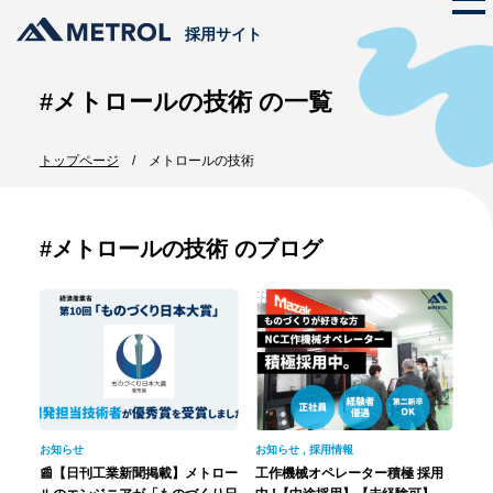
採用サイト
#メトロールの技術 の一覧
メトロールの文化
トップページ
メトロールの技術
ストーリー
仕事を知る
代表メッセージ
メトロールのビジネス
プロジェクト紹介
#メトロールの技術 のブログ
メトロールの文化
数字で見るメトロール
メンバー紹介
働く体制
職種紹介
採用情報
新卒採用
インターンシップ
お知らせ
お知らせ
,
採用情報
中途採用
📰【日刊工業新聞掲載】メトロー
工作機械オペレーター積極 採用
エントリー