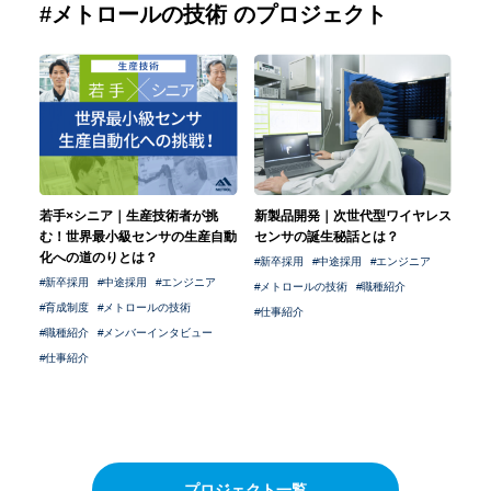
#メトロールの技術 のプロジェクト
若手×シニア｜生産技術者が挑
新製品開発｜次世代型ワイヤレス
む！世界最小級センサの生産自動
センサの誕生秘話とは？
化への道のりとは？
新卒採用
中途採用
エンジニア
新卒採用
中途採用
エンジニア
メトロールの技術
職種紹介
育成制度
メトロールの技術
仕事紹介
職種紹介
メンバーインタビュー
仕事紹介
プロジェクト一覧