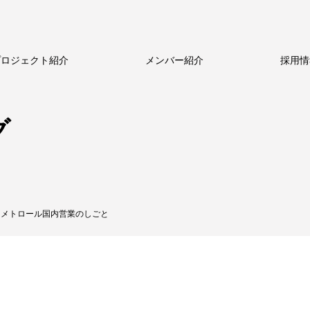
プロジェクト紹介
メンバー紹介
採用情
ルのビジネス
新卒採用
新卒採用
ストーリー
中途採用
中途採用
数字で見るメトロール
代表メッセージ
シニア採用
シニア採用
メトロールの文化
働く体制
パート採用
パート採用
グ
メトロール国内営業のしごと