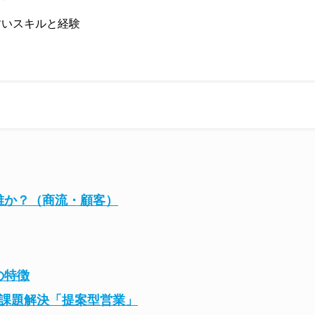
すいスキルと経験
誰か？（商流・顧客）
の特徴
で課題解決「提案型営業」