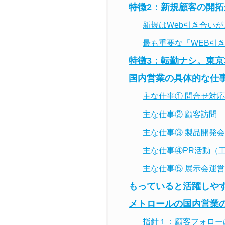
特徴2：新規顧客の開
新規はWeb引き合い
最も重要な「WEB引
特徴3：転勤ナシ。東
国内営業の具体的な仕
主な仕事① 問合せ対応
主な仕事② 顧客訪問
主な仕事③ 製品開発
主な仕事④PR活動（
主な仕事⑤ 展示会運営
もっていると活躍しや
メトロールの国内営業
指針１：顧客フォロー