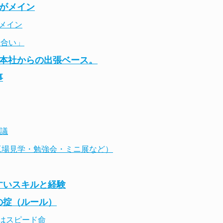
拓がメイン
がメイン
き合い」
京本社からの出張ベース。
事
会議
工場見学・勉強会・ミニ展など）
すいスキルと経験
の掟（ルール）
はスピード命