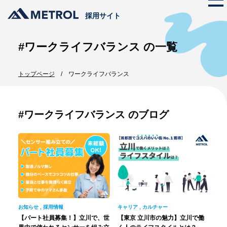
採用サイト
#ワークライフバランス の一覧
メトロールの文化
トップページ
ワークライフバランス
ストーリー
仕事を知る
代表メッセージ
メトロールのビジネス
プロジェクト紹介
#ワークライフバランス のブログ
メトロールの文化
数字で見るメトロール
メンバー紹介
働く体制
職種紹介
採用情報
新卒採用
インターンシップ
お知らせ
,
採用情報
キャリア
,
カルチャー
中途採用
【パート社員募集！】立川で、世
【東京 立川市の魅力】立川で働
エントリー