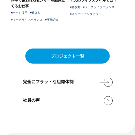
界中で使われるセンサーを組み立
く人のライフスタイルとは？
シニア採用
てるお仕事
働き方
ワークライフバランス
パート採用
新卒採用
パート採用
働き方
メンバーインタビュー
メトロールブログ
よくある質問
ワークライフバランス
仕事紹介
中途採用
シニア採用
パート採用
プロジェクト一覧
完全にフラットな組織体制
社員の声