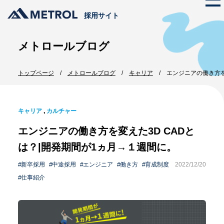
採用サイト
メトロールブログ
メトロールの文化
トップページ
メトロールブログ
キャリア
エンジニアの働き方を
ストーリー
仕事を知る
代表メッセージ
メトロールのビジネス
プロジェクト紹介
キャリア
メトロールの文化
,
カルチャー
数字で見るメトロール
エンジニアの働き方を変えた3D CADと
メンバー紹介
働く体制
は？|開発期間が1ヵ月→１週間に。
職種紹介
新卒採用
中途採用
エンジニア
働き方
育成制度
2022/12/20
採用情報
仕事紹介
新卒採用
インターンシップ
中途採用
エントリー