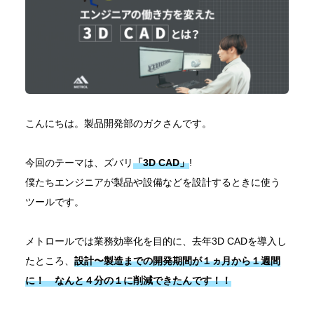
シニア採用
パート採用
新卒採用
メトロールブログ
よくある質問
中途採用
シニア採用
パート採用
こんにちは。製品開発部のガクさんです。
今回のテーマは、ズバリ
「
3D CAD
」
!
僕たちエンジニアが製品や設備などを設計するときに使う
ツールです。
メトロールでは業務効率化を目的に、去年3D CADを導入し
たところ、
設計〜製造までの開発期間が１ヵ月から１週間
に！ なんと４分の１に削減
できたんです！！