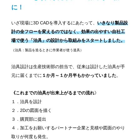
に！
いざ現場に3D CADを導入するにあたって、
いきなり製品設
計の全フローを変えるのではなく、効果の出やすい自社工
場で使う「治具」の設計から取組みをスタートしました
。
（治具：製品を造るときに作業者が使う道具）
治具設計は生産技術部の担当で、従来は設計した治具が手
元に届くまでに
１か月～１か月半もかかっていました
。
《これまでの治具が出来上がるまでの流れ
》
１．治具を設計
２．2Dの図面を描く
３．購買部に提出
４．加工をお願いするパートナー企業と見積や図面のやり
取りが何度も発生。