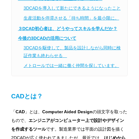
3DCADを導入して新たにできるようになったこと
生産活動を停滞させる「待ち時間」を最小限に。
３DCAD初心者は、どうやってスキルを学んだか？
今後の3DCADの活用について
3DCADを駆使して、製品を設計しながら同時に検
証作業も終わらせる
メトロールでは一緒に働く仲間を探しています。
CADとは？
「
CAD
」とは、
Computer Aided Design
の頭文字を取った
もので、
エンジニアがコンピューター上で設計やデザイン
を作成するツール
です。製造業界では平面の設計図を描く
2DCADが広く使われてきましたが、最近では、
はじめから