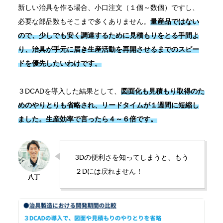
新しい治具を作る場合、小口注文（１個～数個）ですし、
必要な部品数もそこまで多くありません。
量産品ではない
ので、少しでも安く調達するために見積もりをとる手間よ
り、治具が手元に届き生産活動を再開させるまでのスピー
ドを優先したいわけです。
３DCADを導入した結果として、
図面化も見積もり取得のた
めのやりとりも省略され、リードタイムが１週間に短縮し
ました。生産効率で言ったら４～６倍です。
3Dの便利さを知ってしまうと、もう
２Dには戻れません！