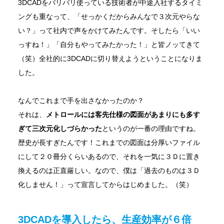
3DCADをバリバリ使っている技術者が中途入社するタイミ
ングも重なって、「せっかくだからみんなで３次元やらな
い？」って社内で声をかけてみたんです。そしたら「いい
っすね！」「自分もやってみたかった！」と皆ノッてきて
（笑）全社的に3DCADに切り替えようということになりま
した。
なんでこれまで手を出さなかったのか？
それは、
メトロールには客先仕様の図面があまりにも多す
ぎて三次元化しづらかった
というのが一番の理由ですね。
歴史が長すぎたんです！これまでの図面は分厚いファイル
にして２０冊分くらいあるので、それを一気に３Ｄに置き
換えるのは正直厳しい。なので、僕は「過去のものは３Ｄ
化しません！」って宣言してからはじめました。（笑）
3DCADを導入したら、生産効率が６倍