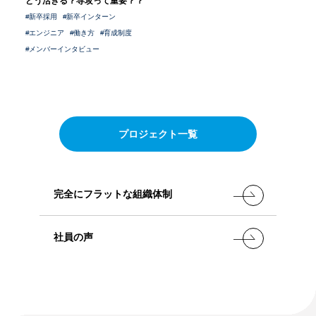
どう活きる？専攻って重要？？
シニア採用
新卒採用
新卒インターン
パート採用
新卒採用
エンジニア
働き方
育成制度
メトロールブログ
よくある質問
メンバーインタビュー
中途採用
シニア採用
パート採用
プロジェクト一覧
完全にフラットな組織体制
社員の声