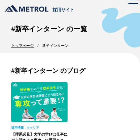
採用サイト
#新卒インターン の一覧
メトロールの文化
トップページ
新卒インターン
ストーリー
仕事を知る
代表メッセージ
メトロールのビジネス
プロジェクト紹介
#新卒インターン のブログ
メトロールの文化
数字で見るメトロール
メンバー紹介
働く体制
職種紹介
採用情報
新卒採用
インターンシップ
採用情報
,
キャリア
中途採用
【理系必見】大学の学びは仕事に
エントリー