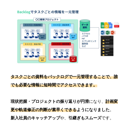
タスクごとの資料をバックログで一元管理することで、
誰
でも必要な情報に短時間でアクセス
できます。
現状把握・プロジェクトの振り返りが円滑
になり、
計画変
更や軌道修正の判断が素早くできる
ようになりました
。
新入社員のキャッチアップ
や、
引継ぎもスムーズ
です。