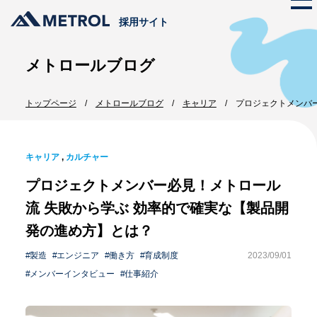
採用サイト
メトロールブログ
メトロールの文化
トップページ
メトロールブログ
キャリア
プロジェクトメンバ
ストーリー
仕事を知る
代表メッセージ
メトロールのビジネス
プロジェクト紹介
キャリア
メトロールの文化
,
カルチャー
数字で見るメトロール
プロジェクトメンバー必見！メトロール
メンバー紹介
働く体制
流 失敗から学ぶ 効率的で確実な【製品開
職種紹介
発の進め方】とは？
採用情報
製造
エンジニア
働き方
育成制度
2023/09/01
新卒採用
メンバーインタビュー
仕事紹介
インターンシップ
中途採用
エントリー