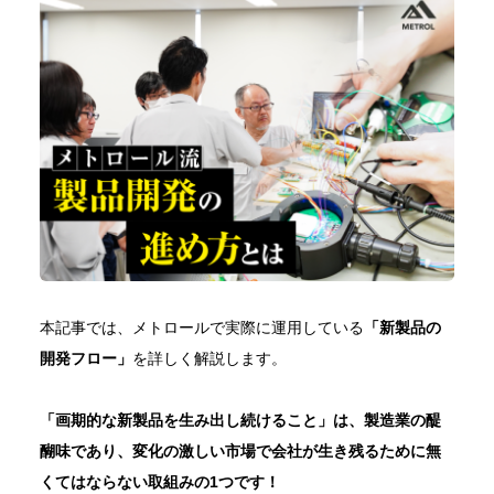
シニア採用
パート採用
新卒採用
メトロールブログ
よくある質問
中途採用
シニア採用
パート採用
本記事では、メトロールで実際に運用している
「新製品の
開発フロー」
を詳しく解説します。
「画期的な新製品を生み出し続けること」は、製造業の醍
醐味であり、変化の激しい市場で会社が生き残るために無
くてはならない取組みの1つです！