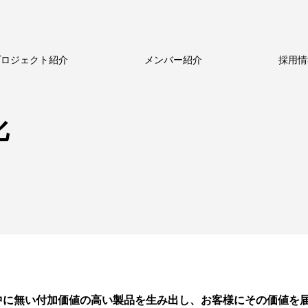
プロジェクト紹介
メンバー紹介
採用情
ルのビジネス
新卒採用
新卒採用
ストーリー
中途採用
中途採用
数字で見るメトロール
代表メッセージ
シニア採用
シニア採用
メトロールの文化
働く体制
パート採用
パート採用
化
中に無い付加価値の高い製品を生み出し、お客様にその価値を