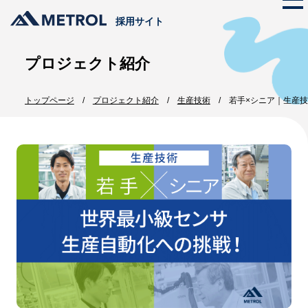
採用サイト
プロジェクト紹介
メトロールの文化
トップページ
プロジェクト紹介
生産技術
若手×シニア｜生産
ストーリー
仕事を知る
代表メッセージ
メトロールのビジネス
プロジェクト紹介
メトロールの文化
数字で見るメトロール
メンバー紹介
働く体制
職種紹介
採用情報
新卒採用
インターンシップ
中途採用
エントリー