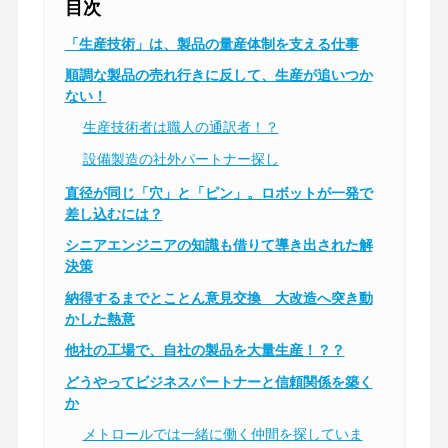
目次
「生産技術」は、製品の量産体制を支える仕事
順調な製品の売れ行きに反して、生産が追いつか
ない！
生産技術者は職人の通訳者！？
設備製造の社外パートナー探し
直径が同じ「穴」と「ピン」。ロボットが一発で
差し込むには？
シニアエンジニアの知識も借りて導き出された解
決策
納得するまでとことん意見交換 大改造へ突き動
かした熱意
他社の工場で、自社の製品を大量生産！？？
どうやってビジネスパートナーと信頼関係を築く
か
メトロールでは一緒に働く仲間を探していま