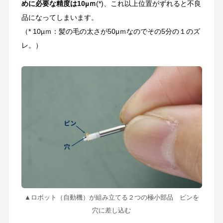
めに必要な精度は10µｍ
(*)、これ以上位置がずれると不良
品になってしまいます。
（* 10µｍ：髪の毛の太さが50μｍなのでその5分の１のズ
レ。）
▲ロボット（自動機）が組み立てる２つの極小部品 ピンを
穴に差し込む