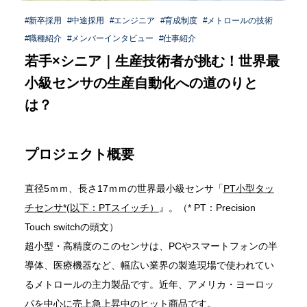
シニア採用
新卒採用
中途採用
エンジニア
育成制度
メトロールの技術
パート採用
新卒採用
職種紹介
メンバーインタビュー
仕事紹介
メトロールブログ
よくある質問
中途採用
若手×シニア｜生産技術者が挑む！世界最
シニア採用
小級センサの生産自動化への道のりと
は？
パート採用
プロジェクト概要
直径5ｍｍ、長さ17ｍｍの世界最小級センサ「
PT小型タッ
チセンサ*(以下：PTスイッチ）
』。（* PT：Precision
Touch switchの頭文）
超小型・高精度のこのセンサは、PCやスマートフォンの半
導体、医療機器など、幅広い業界の製造現場で使われてい
るメトロールの主力製品です。近年、アメリカ・ヨーロッ
パを中心に売上急上昇中のヒット商品です。