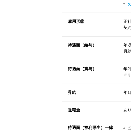
雇用形態
正
契
待遇面（給与）
年収
月
待遇面（賞与）
年2
※リ
昇給
年1
退職金
あ
待遇面（福利厚生）一律