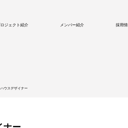
プロジェクト紹介
メンバー紹介
採用情
ルのビジネス
新卒採用
新卒採用
ストーリー
中途採用
中途採用
数字で見るメトロール
代表メッセージ
シニア採用
シニア採用
メトロールの文化
働く体制
パート採用
パート採用
ンハウスデザイナー
イナー