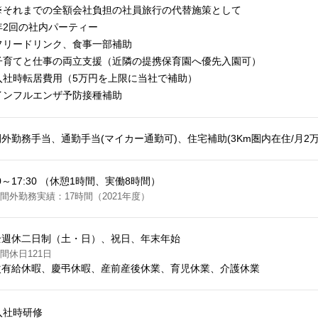
※それまでの全額会社負担の社員旅行の代替施策として
年2回の社内パーティー
フリードリンク、食事一部補助
子育てと仕事の両立支援（近隣の提携保育園へ優先入園可）
入社時転居費用（5万円を上限に当社で補助）
インフルエンザ予防接種補助
外勤務手当、通勤手当(マイカー通勤可)、住宅補助(3Km圏内在住/月2万円
30～17:30 （休憩1時間、実働8時間）
間外勤務実績：17時間（2021年度）
全週休二日制（土・日）、祝日、年末年始
間休日121日
次有給休暇、慶弔休暇、産前産後休業、育児休業、介護休業
入社時研修