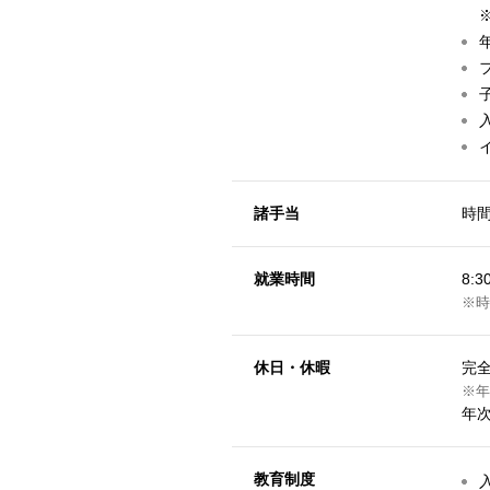
諸手当
時間
就業時間
8:
※時
休日・休暇
完
※年
年
教育制度