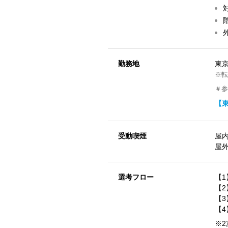
勤務地
東
※転
＃参
【
受動喫煙
屋
屋
選考フロー
【
【2
【
【
※