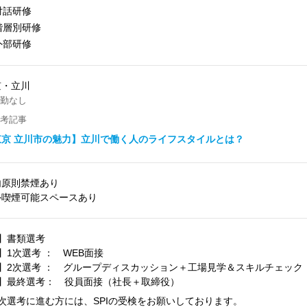
対話研修
階層別研修
外部研修
京・立川
勤なし
考記事
東京 立川市の魅力】立川で働く人のライフスタイルとは？
内原則禁煙あり
外喫煙可能スペースあり
1】書類選考
】1次選考 ： WEB面接
3】2次選考 ： グループディスカッション＋工場見学＆スキルチェック
4】最終選考： 役員面接（社長＋取締役）
2次選考に進む方には、SPIの受検をお願いしております。