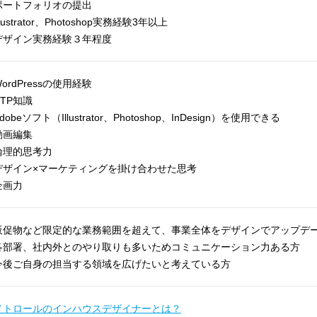
ポートフォリオの提出
llustrator、Photoshop実務経験3年以上
デザイン実務経験３年程度
ordPressの使用経験
DTP知識
dobeソフト（Illustrator、Photoshop、InDesign）を使用できる
動画編集
論理的思考力
デザイン×マーケティングを掛け合わせた思考
企画力
販促物など限定的な業務範囲を超えて、事業全体をデザインでアップデ
各部署、社内外とのやり取りも多いためコミュニケーション力ある方
今後ご自身の担当する領域を広げたいと考えている方
メトロールのインハウスデザイナーとは？