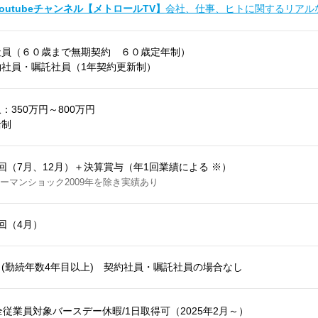
youtubeチャンネル【メトロールTV】
会社、仕事、ヒトに関するリアル
社員（６０歳まで無期契約 ６０歳定年制）
約社員・嘱託社員（1年契約更新制）
：350万円～800万円
給制
回（7月、12月）＋決算賞与（年1回業績による ※）
ーマンショック2009年を除き実績あり
回（4月）
り(勤続年数4年目以上) 契約社員・嘱託社員の場合なし
全従業員対象バースデー休暇/1日取得可（2025年2月～）