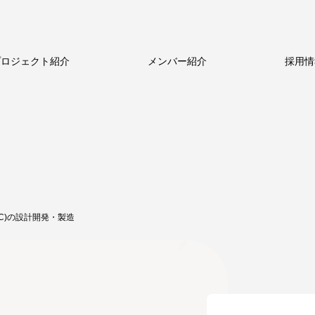
プロジェクト紹介
メンバー紹介
採用情
ルのビジネス
新卒採用
新卒採用
ストーリー
中途採用
中途採用
数字で見るメトロール
代表メッセージ
シニア採用
シニア採用
メトロールの文化
働く体制
パート採用
パート採用
PC)の設計開発・製造