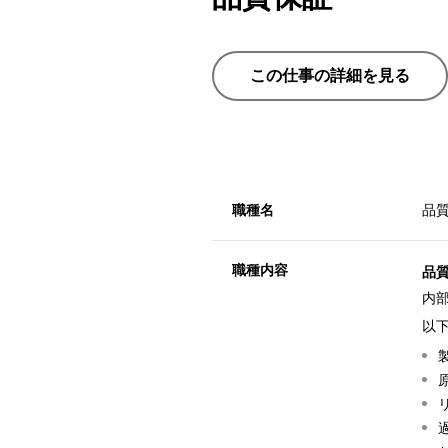
この仕事の詳細を見る
職種名
品
職種内容
品
内
以