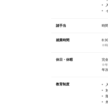
諸手当
時間
就業時間
8:
※時
休日・休暇
完
※年
年
教育制度