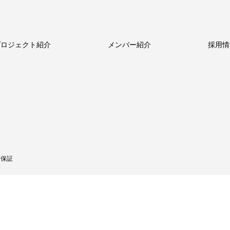
プロジェクト紹介
メンバー紹介
採用情
ルのビジネス
新卒採用
新卒採用
ストーリー
中途採用
中途採用
数字で見るメトロール
代表メッセージ
シニア採用
シニア採用
メトロールの文化
働く体制
パート採用
パート採用
質保証