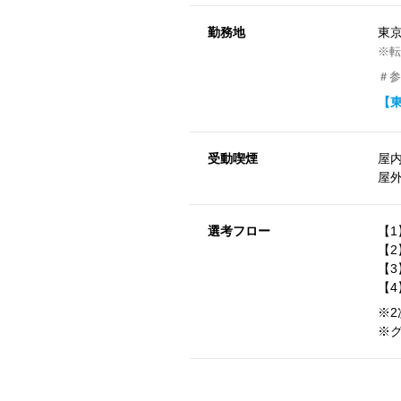
勤務地
東
※転
＃参
【
受動喫煙
屋
屋
選考フロー
【
【2
【
【
※
※