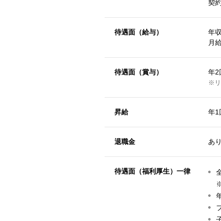
契
待遇面（給与）
年収
月
待遇面（賞与）
年2
※リ
昇給
年1
退職金
あ
待遇面（福利厚生）一律