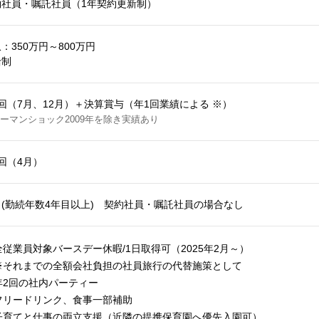
約社員・嘱託社員（1年契約更新制）
：350万円～800万円
給制
回（7月、12月）＋決算賞与（年1回業績による ※）
ーマンショック2009年を除き実績あり
回（4月）
り(勤続年数4年目以上) 契約社員・嘱託社員の場合なし
全従業員対象バースデー休暇/1日取得可（2025年2月～）
※それまでの全額会社負担の社員旅行の代替施策として
年2回の社内パーティー
フリードリンク、食事一部補助
子育てと仕事の両立支援（近隣の提携保育園へ優先入園可）