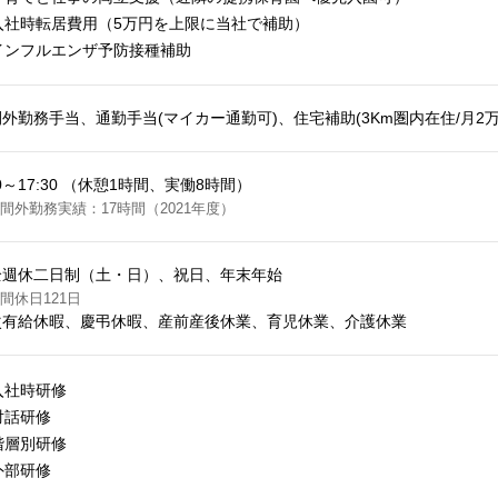
入社時転居費用（5万円を上限に当社で補助）
インフルエンザ予防接種補助
外勤務手当、通勤手当(マイカー通勤可)、住宅補助(3Km圏内在住/月2万円
30～17:30 （休憩1時間、実働8時間）
間外勤務実績：17時間（2021年度）
全週休二日制（土・日）、祝日、年末年始
間休日121日
次有給休暇、慶弔休暇、産前産後休業、育児休業、介護休業
入社時研修
対話研修
階層別研修
外部研修