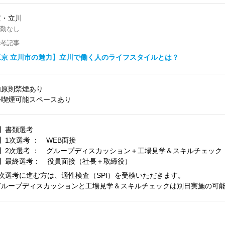
京・立川
勤なし
考記事
東京 立川市の魅力】立川で働く人のライフスタイルとは？
内原則禁煙あり
外喫煙可能スペースあり
1】書類選考
】1次選考 ： WEB面接
3】2次選考 ： グループディスカッション＋工場見学＆スキルチェック
4】最終選考： 役員面接（社長＋取締役）
2次選考に進む方は、適性検査（SPI）を受検いただきます。
グループディスカッションと工場見学＆スキルチェックは別日実施の可