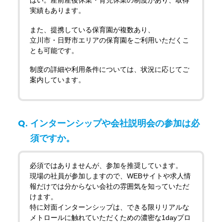
はい。産前産後休業・育児休業の制度があり、取得
シニア採用
実績もあります。
パート採用
新卒採用
また、提携している保育園が複数あり、
メトロールブログ
よくある質問
立川市・日野市エリアの保育園をご利用いただくこ
中途採用
とも可能です。
シニア採用
制度の詳細や利用条件については、状況に応じてご
パート採用
案内しています。
インターンシップや会社説明会の参加は必
須ですか。
必須ではありませんが、参加を推奨しています。
現場の社員が参加しますので、WEBサイトや求人情
報だけでは分からない会社の雰囲気を知っていただ
けます。
特に対面インターンシップは、できる限りリアルな
メトロールに触れていただくための濃密な1dayプロ