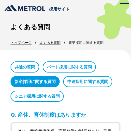
採用サイト
よくある質問
メトロールの文化
トップページ
よくある質問
新卒採用に関する質問
ストーリー
仕事を知る
代表メッセージ
メトロールのビジネス
プロジェクト紹介
メトロールの文化
共通の質問
パート採用に関する質問
数字で見るメトロール
メンバー紹介
新卒採用に関する質問
中途採用に関する質問
働く体制
職種紹介
シニア採用に関する質問
採用情報
新卒採用
インターンシップ
産休、育休制度はありますか。
中途採用
エントリー