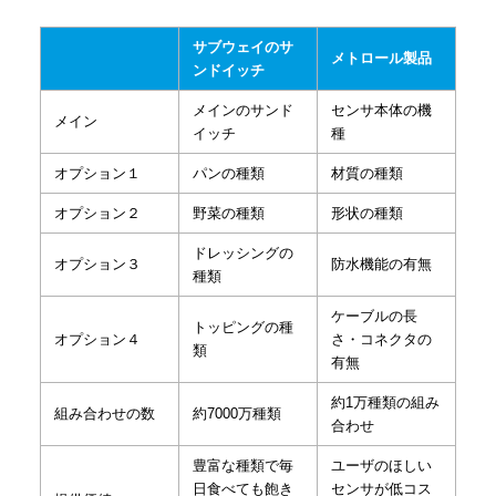
サブウェイのサ
メトロール製品
ンドイッチ
メインのサンド
センサ本体の機
メイン
イッチ
種
オプション１
パンの種類
材質の種類
オプション２
野菜の種類
形状の種類
ドレッシングの
オプション３
防水機能の有無
種類
ケーブルの長
トッピングの種
オプション４
さ・コネクタの
類
有無
約1万種類の組み
組み合わせの数
約7000万種類
合わせ
豊富な種類で毎
ユーザのほしい
日食べても飽き
センサが低コス