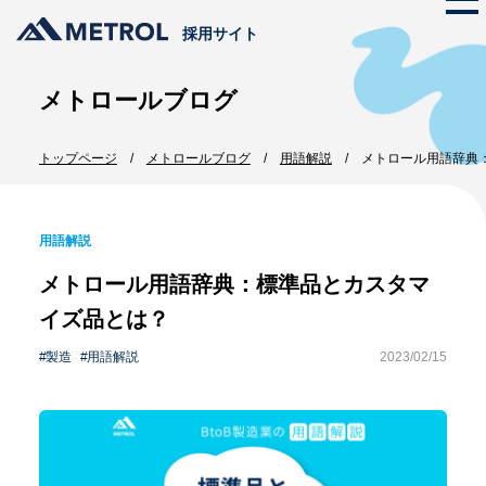
採用サイト
メトロールブログ
メトロールの文化
トップページ
メトロールブログ
用語解説
メトロール用語辞典
ストーリー
仕事を知る
代表メッセージ
メトロールのビジネス
プロジェクト紹介
用語解説
メトロールの文化
数字で見るメトロール
メトロール用語辞典：標準品とカスタマ
メンバー紹介
働く体制
イズ品とは？
職種紹介
製造
用語解説
2023/02/15
採用情報
新卒採用
インターンシップ
中途採用
エントリー