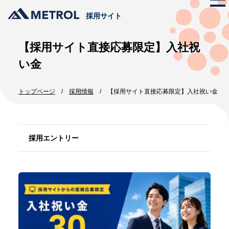
採用サイト
【採用サイト直接応募限定】入社祝
メトロールの文化
い金
ストーリー
仕事を知る
トップページ
採用情報
【採用サイト直接応募限定】入社祝い金
代表メッセージ
メトロールのビジネス
プロジェクト紹介
メトロールの文化
数字で見るメトロール
採用エントリー
メンバー紹介
働く体制
職種紹介
採用情報
新卒採用
インターンシップ
中途採用
エントリー