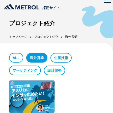
採用サイト
プロジェクト紹介
メトロールの文化
トップページ
プロジェクト紹介
海外営業
ストーリー
仕事を知る
代表メッセージ
メトロールのビジネス
プロジェクト紹介
メトロールの文化
ALL
海外営業
生産技術
数字で見るメトロール
メンバー紹介
マーケティング
設計開発
働く体制
職種紹介
採用情報
新卒採用
インターンシップ
中途採用
エントリー