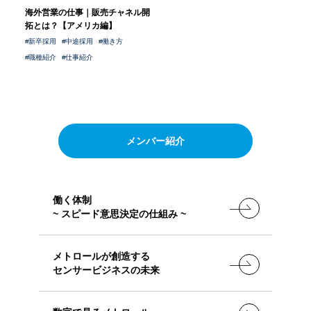
シニア採用
海外営業の仕事｜販売チャネル開
拓とは？【アメリカ編】
パート採用
新卒採用
新卒採用
中途採用
働き方
メトロールブログ
よくある質問
中途採用
職種紹介
仕事紹介
シニア採用
パート採用
メンバー紹介
働く体制
~ スピード意思決定の仕組み ~
メトロールが創造する
センサービジネスの未来